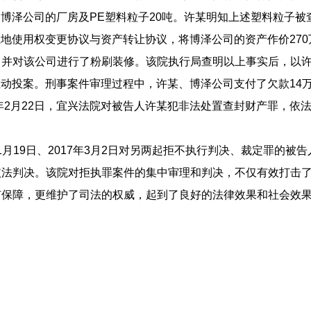
封了博泽公司的厂房及PE塑料粒子20吨。许某明知上述塑料粒子
订土地使用权变更协议与资产转让协议，将博泽公司的资产作价27
，并对该公司进行了粉刷装修。该院执行局查明以上事实后，以
2日主动投案。刑事案件审理过程中，许某、博泽公司支付了欠款1
7年2月22日，宜兴法院对被告人许某犯非法处置查封财产罪，依
的1月19日、2017年3月2日对另两起拒不执行判决、裁定罪的
法判决。该院对拒执罪案件的集中审理和判决，不仅有效打击了
有保障，更维护了司法的权威，起到了良好的法律效果和社会效