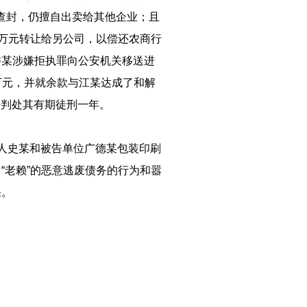
被查封，仍擅自出卖给其他企业；且
0万元转让给另公司，以偿还农商行
许某涉嫌拒执罪向公安机关移送进
4万元，并就余款与江某达成了和解
法判处其有期徒刑一年。
被告人史某和被告单位广德某包装印刷
“老赖”的恶意逃废债务的行为和嚣
果。