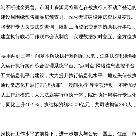
机制不断健全完善。市国土资源局将重点在被执行人不动产登记
乡建设局围绕预售商品房预查封、农村无证建设用房查封及变现
局将安排专人负责法院查询、限制工商登记变更等协助执行事项
院建立执行联动工作联席会议制度，实现数据实时交互、全方位
提出“要用两到三年时间基本解决执行难问题”以来，江阴法院积极
入运行执行案件综合管理系统平台、“点对点”网络信息查控平
五大信息化平台建设，大力提升执行信息化水平；通过失信被执
通过常态化开展打击“拒执罪”、“晨间执行”等专项活动，不断
团队工作新模式，人民法庭实行审执一体，院部执行局实行专业
件，同比上升40.5%，执结标的额30.09亿元；共司法拘留240人
自身执行工作水平的前提下，进一步加大与公安、国土、住建、