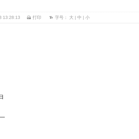
13:28:13
打印
字号：
大
|
中
|
小
日
──