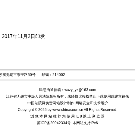
17年11月2日印发
苏省无锡市崇宁路50号
邮编：214002
民意沟通信箱：
wxzy_yz@163.com
江苏省无锡市中级人民法院版权所有，未经协议授权禁止下载使用或建立镜像
中国法院网负责网站设计制作 网络安全和技术维护
Copyright © 2025 by www.chinacourt.cn All Rights Reserved.
浏 览 本 网 站 推 荐 您 使 用 IE 8 以 上 浏 览 器
苏ICP备20042334号
本网站支持IPv6