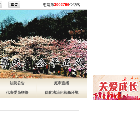
您是第
3002796
位访客
法院公告
庭审直播
代表委员联络
优化法治化营商环境
）