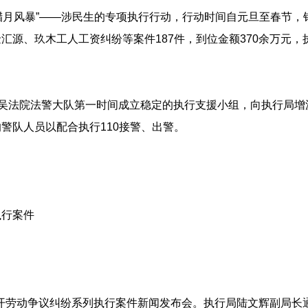
“腊月风暴”——涉民生的专项执行行动，行动时间自元旦至春节，
源、玖木工人工资纠纷等案件187件，到位金额370余万元，执
新吴法院法警大队第一时间成立稳定的执行支援小组，向执行局
警队人员以配合执行110接警、出警。
执行案件
院召开劳动争议纠纷系列执行案件新闻发布会。执行局陆文辉副局