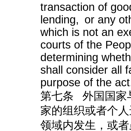
transaction of goo
lending, or any o
which is not an ex
courts of the Peop
determining whethe
shall consider all 
purpose of the act
第七条
外国国家
家的组织或者个人
领域内发生，或者