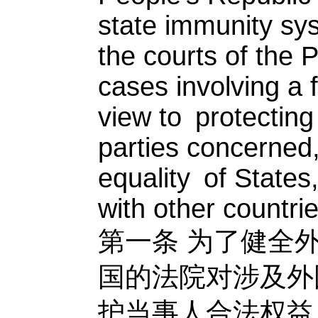
state immunity sys
the courts of the P
cases involving a 
view to protecting 
parties concerned
equality of State
with other countrie
第一条
为了健全
国的法院对涉及外
护当事人合法权益