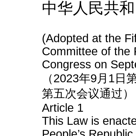
中华人民共和
(Adopted at the Fi
Committee of the 
Congress on Sept
2023
9
1
（
年
月
日
第五次会议通过）
Article 1
This Law is enacte
People’s Republic 