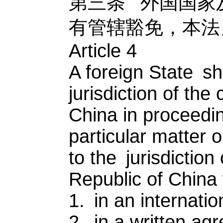
第三条
外国国家
有管辖豁免，本法
Article 4
A foreign State sh
jurisdiction of the
China in proceedin
particular matter 
to the jurisdiction
Republic of China 
1. in an internatio
2. in a written ag