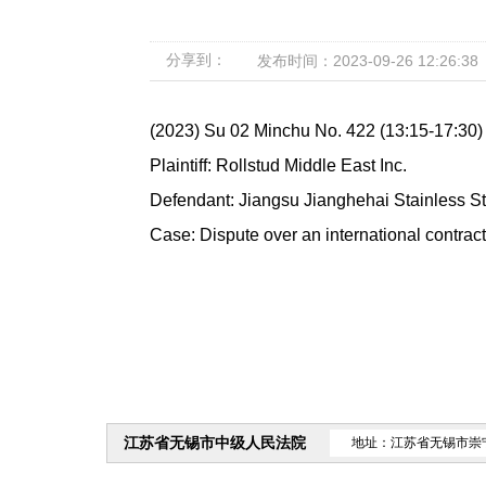
分享到：
发布时间：2023-09-26 12:26:38
(2023) Su 02 Minchu No. 422 (13:15-17:30
Plaintiff: Rollstud Middle East Inc.
Defendant: Jiangsu Jianghehai Stainless St
Case: Dispute over an international contract
江苏省无锡市中级人民法院
地址：江苏省无锡市崇