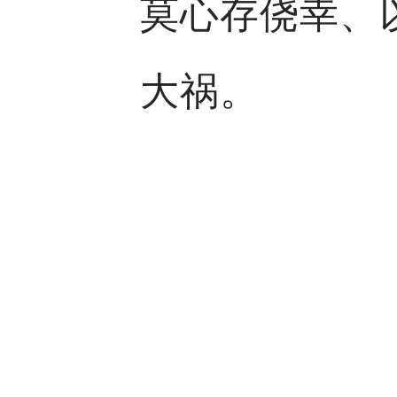
莫心存侥幸、
大祸。