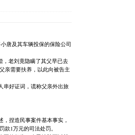
将小唐及其车辆投保的保险公司
偿，老刘竟隐瞒了其父早已去
父亲需要扶养，以此向被告主
人串好证词，谎称父亲外出旅
述，捏造民事案件基本事实，
罚款1万元的司法处罚。