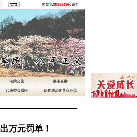
您是第
3015895
位访客
法院公告
庭审直播
代表委员联络
优化法治化营商环境
出万元罚单！