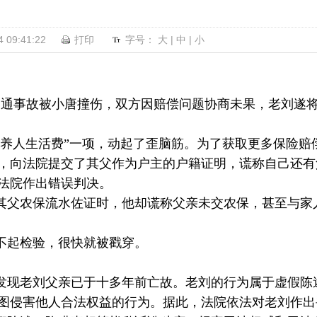
09:41:22
打印
字号：
大
|
中
|
小
因交通事故被小唐撞伤，双方因赔偿问题协商未果，老刘遂
扶养人生活费”一项，动起了歪脑筋。为了获取更多保险赔
，向法院提交了其父作为户主的户籍证明，谎称自己还有
法院作出错误判决。
其父农保流水佐证时，他却谎称父亲未交农保，甚至与家
不起检验，很快就被戳穿。
发现老刘父亲已于十多年前亡故。老刘的行为属于虚假陈
图侵害他人合法权益的行为。据此，法院依法对老刘作出