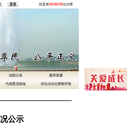
您是第
3016235
位访客
法院公告
庭审直播
代表委员联络
优化法治化营商环境
况公示