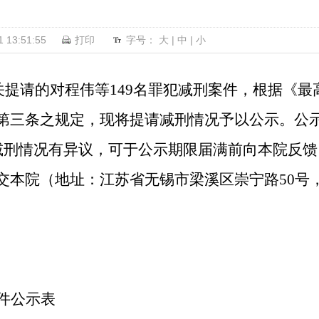
13:51:55
打印
字号：
大
|
中
|
小
请的对程伟等149名罪犯减刑案件，根据《最
三条之规定，现将提请减刑情况予以公示。公示期限
请减刑情况有异议，可于公示期限届满前向本院反
交本院（地址：江苏省无锡市梁溪区崇宁路50号
件公示表