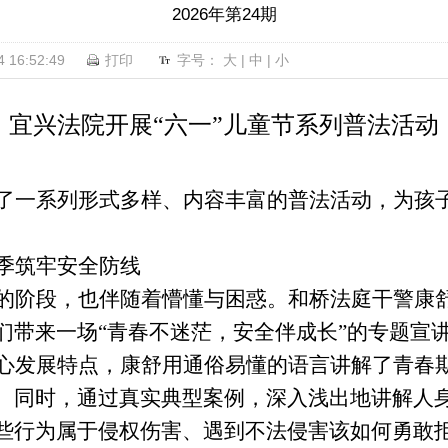
2026年第24期
16:52:49
打印
字号：
大
|
中
|
小
宜兴法院开展“六一”儿童节系列普法活动
了一系列形式多样、内容丰富的普法活动，为孩
季筑牢安全防线
的阶段，也伴随着懵懂与困惑。和桥法庭干警康
们带来一场“青春不迷茫，安全伴成长”的专题宣
心发展特点，康舒用通俗易懂的语言讲解了青春
。同时，通过真实典型案例，深入浅出地讲解人
些行为属于侵权伤害、遇到不法侵害该如何勇敢