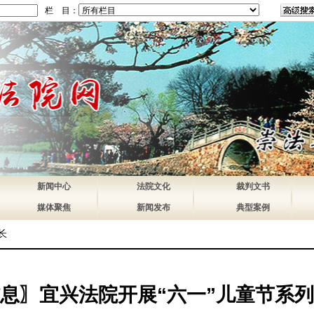
栏 目：
新闻中心
法院文化
裁判文书
媒体聚焦
新闻发布
典型案例
长
息〗宜兴法院开展“六一”儿童节系