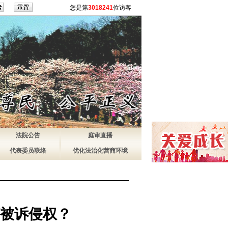
您是第
3018241
位访客
法院公告
庭审直播
代表委员联络
优化法治化营商环境
何被诉侵权？