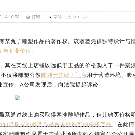
14:10:58
打印
字号：
大
|
中
|
小
享有某兔子雕塑作品的著作权。该雕塑凭借独特设计与
度与商业价值
。
售，其在某线上店铺以远低于正品的价格购入了一件案
司不仅将雕塑公然
陈列于其线下门店
用于营造环境、吸
业宣传。A公司发现后，向法院提起诉讼。
司虽系通过线上购买取得案涉雕塑作品，但其购买价格
当知晓购买的雕塑作品系未经许可的侵权产品
。在此情
将案涉雕塑作品置于其营业场所内向不特定公众公开展