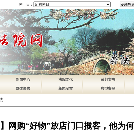
栏 目：
新闻中心
法院文化
裁判文书
媒体聚焦
新闻发布
典型案例
法
】网购“好物”放店门口揽客，他为