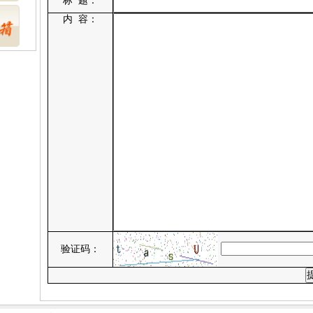
标 题：
内 容：
验证码：