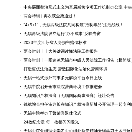
中央层面整治形式主义为基层减负专项工作机制办公室 中央纪
两会特辑 | 再次获全票通过！
“4+5+1”，无锡两级法院共同构筑“抵制毒品”法治战线！
无锡两级法院设立运行“办不成事”反映专窗
2023年度江苏省人身损害赔偿标准
两会时刻丨十大关键词读懂法院工作报告
两会时刻丨一图速览无锡市中级人民法院工作报告（极简版
打造更优法治生态 营造国际化法治化营商环境
无锡一站式涉外商事多元解纷平台今日上线！
无锡中院召开全市法院营商环境工作推进会
无锡知识产权法庭（无锡国际商事法庭）迁址公告
钱斌院长担任审判长在知识产权法庭新址公开审理一起专利
无锡中院举办干警荣誉退休仪式
24枚纪念章 每一枚都闪闪发光！
无锡中院党组理论学习中心组赴延安精神无锡学习天地开展