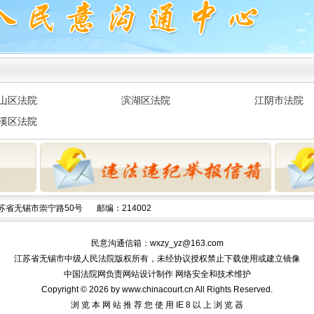
来珍暂
予监外
山区法院
滨湖区法院
江阴市法院
示
溪区法院
情况公
予监外
苏省无锡市崇宁路50号
邮编：214002
情况公
民意沟通信箱：
wxzy_yz@163.com
情况公
江苏省无锡市中级人民法院版权所有，未经协议授权禁止下载使用或建立镜像
中国法院网负责网站设计制作 网络安全和技术维护
Copyright © 2026 by www.chinacourt.cn All Rights Reserved.
予监外
浏 览 本 网 站 推 荐 您 使 用 IE 8 以 上 浏 览 器