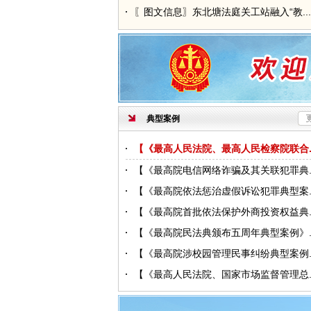
无锡市中级人民法院受理减刑、假释案件
〖图文信息〗东北塘法庭关工站融入“教...
示
江苏省江阴市人民法院关于罪犯汪顺风暂
执行的公示
无锡市中级人民法院受理减刑、假释案件
示
典型案例
无锡市中级人民法院关于2026年度公开
【《最高人民法院、最高人民检察院联合..
驶员的简章
江苏省宜兴市人民法院关于罪犯朱丹丹暂
【《最高院电信网络诈骗及其关联犯罪典..
执行的公示
【《最高院依法惩治虚假诉讼犯罪典型案..
江苏省江阴市人民法院关于罪犯周思暂予
【《最高院首批依法保护外商投资权益典..
行的公示
【《最高院民法典颁布五周年典型案例》..
无锡市各区（市）综治中心地址
【《最高院涉校园管理民事纠纷典型案例..
无锡市中级人民法院增补破产管理人公告
【《最高人民法院、国家市场监督管理总..
江苏省无锡市新吴区人民法院关于罪犯周