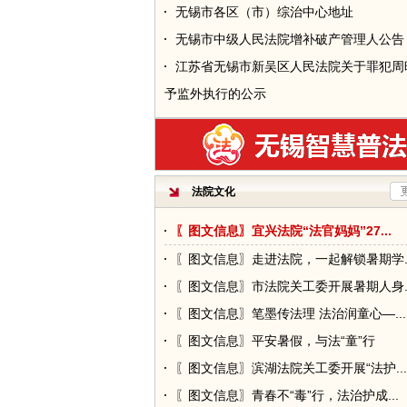
无锡市各区（市）综治中心地址
无锡市中级人民法院增补破产管理人公告
江苏省无锡市新吴区人民法院关于罪犯周
予监外执行的公示
江苏省无锡市梁溪区人民法院关于罪犯翟
予监外执行的公示
江苏省江阴市人民法院关于罪犯李梦珂暂
法院文化
执行的公示
2026年无锡中院驾驶员招录考试成绩公
〖图文信息〗宜兴法院“法官妈妈”27...
无锡市中级人民法院受理减刑、假释案件
〖图文信息〗走进法院，一起解锁暑期学..
示
〖图文信息〗市法院关工委开展暑期人身..
江苏省江阴市人民法院关于罪犯彭文倩暂
〖图文信息〗笔墨传法理 法治润童心—...
执行的公示
〖图文信息〗平安暑假，与法“童”行
无锡市中级人民法院受理减刑、假释案件
〖图文信息〗滨湖法院关工委开展“法护...
示
〖图文信息〗青春不“毒”行，法治护成...