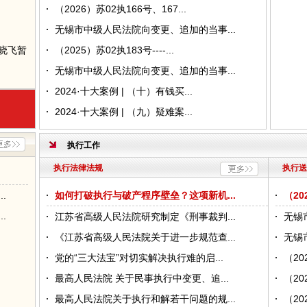
（2026）苏02执166号、167...
无锡市中级人民法院向变更、追加的当事...
晓飞暂
（2025）苏02执183号----...
无锡市中级人民法院向变更、追加的当事...
来珍暂
2024·十大案例 | （十）有钱买...
2024·十大案例 | （九）疑难案...
予监外
执行工作
示
执行法律法规
执行送
情况公
.
如何打破执行与破产程序壁垒？这项新机...
（20
.
江苏省高级人民法院研究制定《刑事裁判...
无锡
予监外
《江苏省高级人民法院关于进一步规范查...
无锡
党的“三大法宝”对切实解决执行难的启...
（20
情况公
最高人民法院 关于民事执行中变更、追...
（20
最高人民法院关于执行和解若干问题的规...
（20