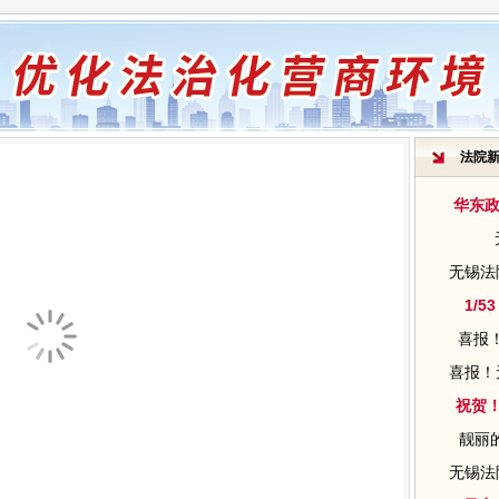
法院
华东政
无锡法
1/
喜报！
喜报！
祝贺！
靓丽的
无锡法