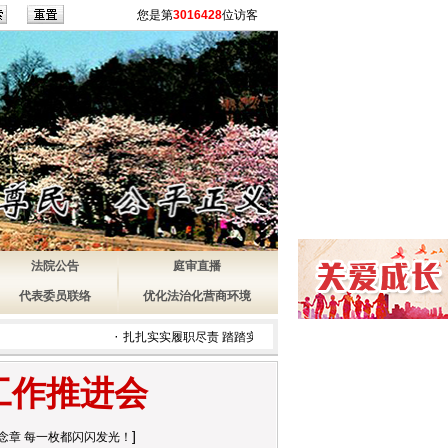
您是第
3016428
位访客
法院公告
庭审直播
代表委员联络
优化法治化营商环境
·
·
·
扎扎实实履职尽责 踏踏实实多
打造更优法治生态 营造国际
无锡
工作推进会
]
纪念章 每一枚都闪闪发光！