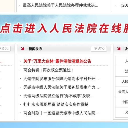
情况公
最高人民法院关于人民法院办理仲裁裁决...
（20
予监外
情况公
新闻发布
招聘驾
.
关于“万里大造林”案件清偿清退的公告
予监外
.
两会特辑 | 再次获全票通过！
.
无锡中院发布服务保障无锡高水平对外开...
人
监外执
.
无锡市中级人民法院关于服务新质生产力...
最高
.
无锡两级法院设立运行“办不成事”反映...
中
.
扎扎实实履职尽责 踏踏实实多作贡献
.
两会时刻丨一图速览无锡市中级人民法院...
晓飞暂