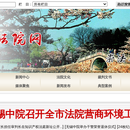
栏 目：
新闻中心
法院文化
裁判文书
媒体聚焦
新闻发布
典型案例
锡中院召开全市法院营商环境
] [
] [
长担任审判长在知识产权法庭新址公开...
无锡中院举办干警荣誉退休仪式
24枚